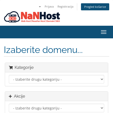
Prijava
Registtracija
Pregled košarice
Preba
navig
Izaberite domenu...
Kategorije
Akcije