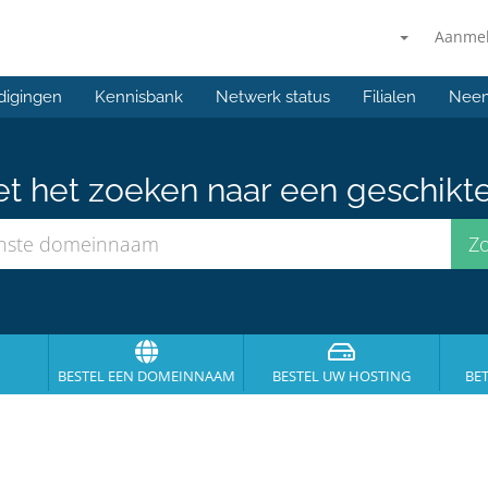
Aanme
digingen
Kennisbank
Netwerk status
Filialen
Neem
et het zoeken naar een geschikt
BESTEL EEN DOMEINNAAM
BESTEL UW HOSTING
BE