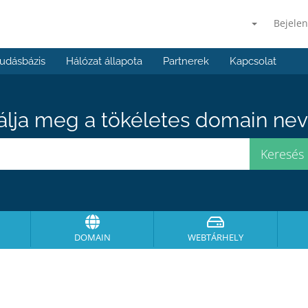
Bejelen
udásbázis
Hálózat állapota
Partnerek
Kapcsolat
álja meg a tökéletes domain neve
DOMAIN
WEBTÁRHELY