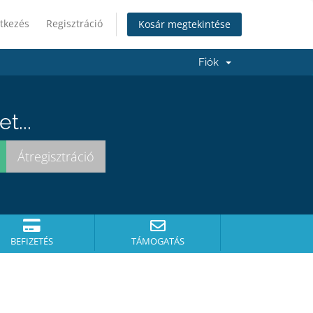
tkezés
Regisztráció
Kosár megtekintése
Fiók
t...
BEFIZETÉS
TÁMOGATÁS